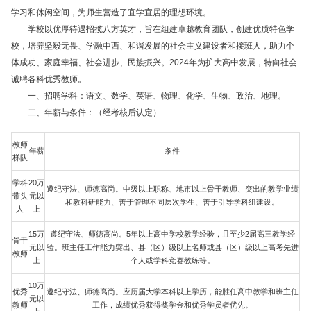
学习和休闲空间，为师生营造了宜学宜居的理想环境。
学校以优厚待遇招揽八方英才，旨在组建卓越教育团队，创建优质特色学
校，培养坚毅无畏、学融中西、和谐发展的社会主义建设者和接班人，助力个
体成功、家庭幸福、社会进步、民族振兴。2024年为扩大高中发展，特向社会
诚聘各科优秀教师。
一、
招聘学科
：语文、数学、英语、物理、化学、生物、政治、地理。
二、年薪与条件：（经考核后认定）
教师
年薪
条件
梯队
学科
20万
遵纪守法、师德高尚。中级以上职称、地市以上骨干教师、突出的教学业绩
带头
元以
和教科研能力、善于管理不同层次学生、善于引导学科组建设。
人
上
15万
遵纪守法、师德高尚。5年以上高中学校教学经验，且至少2届高三教学经
骨干
元以
验。班主任工作能力突出、县（区）级以上名师或县（区）级以上高考先进
教师
上
个人或学科竞赛教练等。
10万
优秀
遵纪守法、师德高尚。应历届大学本科以上学历，能胜任高中教学和班主任
元以
教师
工作，成绩优秀获得奖学金和优秀学员者优先。