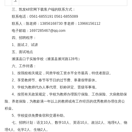
上
三、凯发k8官网下载客户端的联系方式：
联系电话：0561-6855191 0561-6855089
联系人：陈老师：13856168730 李老师：13966156112
电子邮箱：
1697285467@qq.com
四、
招聘程序：
1、面试 2、试讲
五、
面试地点
濉溪县口子实验学校（濉溪县濉河路128号）
六、工作待遇：
1、按我校相关规定，同类学校工资水平全市最高，特优者面议。
2、享受教师节、春节等节日的过节费、寒暑假带薪休。
3、学校为教师代办人事代理、职称评定、晋级等事项。
4、按照有关政策规定，学校为教师办理医疗保险、工伤保险、大病救助保
险、养老保险，为教龄满一年以上的教师或有工作经历的优秀教师办理住房公
积金。
5、学校提供免费食宿和交通补助。
七、招聘计划：
语文10人、数学10人、英语10人、政治2人、地理4人、物
理4人、化学2人、生物2人。