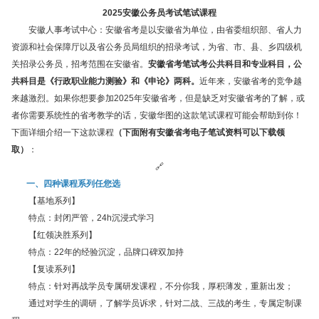
2025安徽公务员考试笔试课程
安徽人事考试中心：安徽省考是以安徽省为单位，由省委组织部、省人力
资源和社会保障厅以及省公务员局组织的招录考试，为省、市、县、乡四级机
关招录公务员，招考范围在安徽省。
安徽省考笔试考公共科目和专业科目，公
共科目是《行政职业能力测验》和《申论》两科。
近年来，安徽省考的竞争越
来越激烈。如果你想要参加2025年安徽省考，但是缺乏对安徽省考的了解，或
者你需要系统性的省考教学的话，安徽华图的这款笔试课程可能会帮助到你！
下面详细介绍一下这款课程
（下面附有安徽省考电子笔试资料可以下载领
取）
：
🔗
一、四种课程系列任您选
【基地系列】
特点：封闭严管，24h沉浸式学习
【红领决胜系列】
特点：22年的经验沉淀，品牌口碑双加持
【复读系列】
特点：针对再战学员专属研发课程，不分你我，厚积薄发，重新出发；
通过对学生的调研，了解学员诉求，针对二战、三战的考生，专属定制课