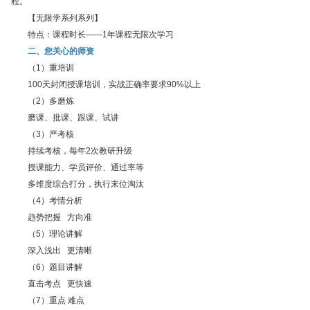
程。
【无限学系列系列】
特点：课程时长——1年课程无限次学习
二、您关心的师资
（1）重培训
100天封闭授课培训，实战正确率要求90%以上
（2）多磨炼
磨课、批课、跟课、试讲
（3）严考核
持续考核，每年2次教研升级
授课能力、学员评价、通过率等
多维度综合打分，执行末位淘汰
（4）考情分析
趋势把握 方向准
（5）理论讲解
深入浅出 更清晰
（6）题目讲解
直击考点 更快速
（7）重点 难点