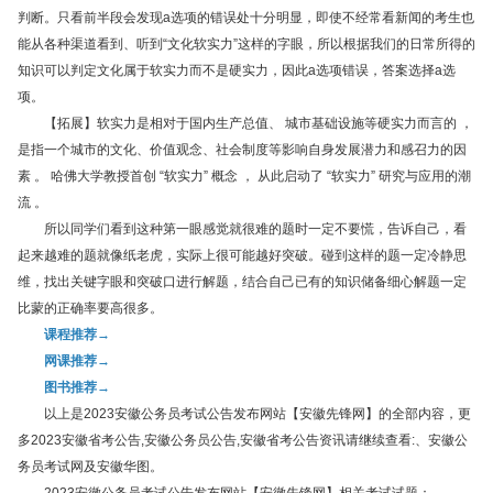
判断。只看前半段会发现a选项的错误处十分明显，即使不经常看新闻的考生也
能从各种渠道看到、听到“文化软实力”这样的字眼，所以根据我们的日常所得的
知识可以判定文化属于软实力而不是硬实力，因此a选项错误，答案选择a选
项。
【拓展】软实力是相对于国内生产总值、 城市基础设施等硬实力而言的 ，
是指一个城市的文化、价值观念、社会制度等影响自身发展潜力和感召力的因
素 。 哈佛大学教授首创 “软实力” 概念 ， 从此启动了 “软实力” 研究与应用的潮
流 。
所以同学们看到这种第一眼感觉就很难的题时一定不要慌，告诉自己，看
起来越难的题就像纸老虎，实际上很可能越好突破。碰到这样的题一定冷静思
维，找出关键字眼和突破口进行解题，结合自己已有的知识储备细心解题一定
比蒙的正确率要高很多。
课程推荐→
网课推荐→
图书推荐→
以上是2023安徽公务员考试公告发布网站【安徽先锋网】的全部内容，更
多2023安徽省考公告,安徽公务员公告,安徽省考公告资讯请继续查看:、安徽公
务员考试网及安徽华图。