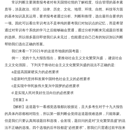
常识判断主要测查报考者对有关国情社情的了解程度、综合管理的基本素
质等，涉及政治、经济、法律、历史、文化、地理、环境、自然、科技等方面
的基本知识及其运用，要求报考者通过分析、判断和推理，选出最符合要求的
一项。因此可以看出常识考法不是单纯的要考我们对知识点的记忆，而是希望
通过对常识有个系统的学习之后能够融会贯通，通过分析判断来完成题目答案
的选择。所以很多题目即使我们从未见过，也能通过自己已有的知识加以判断
帮助我们选出正确的答案。
我们来看一下2021年的这道市地级的国考题：
例一：党的十九大报告指出， 要推动社会主义文化繁荣兴盛 ， 建设社会
主义文化强国 。 下列关于推动社会主义文化繁荣兴盛的说法不正确的是:
a是提高国家硬实力的必然要求
b是新时代坚持和发展中国特色社会主义的必然要求
c是实现中华民族伟大复兴中国梦的必然要求
d 是实现人民对美好生活向往的必然要求
【答案】a
【解析】这道题乍一看感觉选项都比较接近，且大多考生对于十九大报告
的具体内容都相对陌生，所以第一眼判断会觉得这道题很难选择，只能靠蒙。
但是我们只要认真阅读题目和选项，会发现，题目问的是对“文化繁荣昌盛”的说
法不正确的选项。四个选项的后半段都是“必然要求”，那我们只需通过前半段来