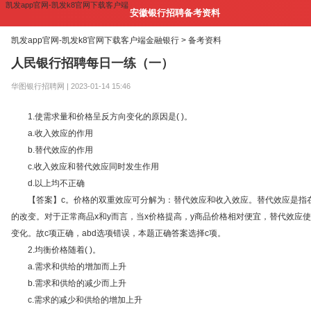
凯发app官网-凯发k8官网下载客户端
安徽银行招聘备考资料
凯发app官网-凯发k8官网下载客户端
金融银行 >
备考资料
人民银行招聘每日一练（一）
华图银行招聘网 | 2023-01-14 15:46
1.使需求量和价格呈反方向变化的原因是( )。
a.收入效应的作用
b.替代效应的作用
c.收入效应和替代效应同时发生作用
d.以上均不正确
【答案】c。价格的双重效应可分解为：替代效应和收入效应。替代效应是指在
的改变。对于正常商品x和y而言，当x价格提高，y商品价格相对便宜，替代效应
变化。故c项正确，abd选项错误，本题正确答案选择c项。
2.均衡价格随着( )。
a.需求和供给的增加而上升
b.需求和供给的减少而上升
c.需求的减少和供给的增加上升