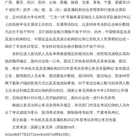
广西、重庆、四川、贵州、云南、西藏、陕西、甘肃、青海、宁夏、新疆等15
个省区市）的市（地）级、县（区）级直属机构综合管理类和行政执法类职
位，定向招录大学生村官、“三支一扶”等服务基层项目人员和在军队服役5年以
上的高校毕业生退役士兵职位，非通用语职位，以及特殊专业职位合格分数线
为
总分不低于
90
分，且行政职业能力测验不低于
45
分。
此外，中国银保监会及
其派出机构职位、中国证监会及其派出机构职位和公安机关人民警察职位统一
组织了专业科目笔试，专业科目笔试合格分数线为
不低于
45
分
。
各职位进入面试的人员名单将根据规定的面试比例，按照笔试成绩从高到
低的顺序确定，面向社会统一公布。面试工作由各招录机关具体实施。面试
前，将在“中央机关及其直属机构2022年度考试录用公务员专题网站”发布面试
公告，载明面试人员名单、面试最低分数线、面试时间、面试地点、凯发k8官
网下载客户端的联系方式以及其他须知事项。对于笔试合格人数与拟录用人数
之比未达到规定面试比例的部分职位，国家公务员局将在今年1月组织公开调
剂，后续还将针对出现人员空缺的职位，面向社会统一进行补充录用。
根据公务员法和公务员录用有关规定，有关部门对违反考试纪律的人员作
出了考试成绩为零分、取消考试资格、限制报考等处理，严肃考风考纪。
原文标题：中央机关及其直属机构2022年度考试录用公务员专题
文章来源：国家公务员局（原链接md5：
4cbedb87783372eecfcd487e8ff4e390）