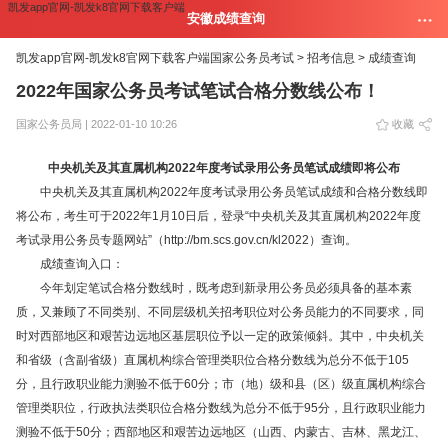
凯发app官网-凯发k8官网下载客户端
安徽成绩查询
凯发app官网-凯发k8官网下载客户端
国家公务员考试 >
招考信息 >
成绩查询
2022年国家公务员考试笔试合格分数线公布！
国家公务员局 | 2022-01-10 10:26
收藏
中央机关及其直属机构2022年度考试录用公务员笔试成绩即将公布
中央机关及其直属机构2022年度考试录用公务员笔试成绩和合格分数线即
将公布，考生可于2022年1月10日后，登录“中央机关及其直属机构2022年度
考试录用公务员专题网站”（http://bm.scs.gov.cn/kl2022）查询。
成绩查询入口：
今年划定笔试合格分数线时，既考虑到新录用公务员必须具备的基本素
质，又兼顾了不同类别、不同层级机关招考职位对公务员能力的不同要求，同
时对西部地区和艰苦边远地区基层职位予以一定的政策倾斜。其中，中央机关
和省级（含副省级）直属机构综合管理类职位合格分数线为
总分不低于
105
分，且行政职业能力测验不低于
60
分；
市（地）级和县（区）级直属机构综合
管理类职位，行政执法类职位合格分数线为
总分不低于
95
分，且行政职业能力
测验不低于
50
分；
西部地区和艰苦边远地区（山西、内蒙古、吉林、黑龙江、