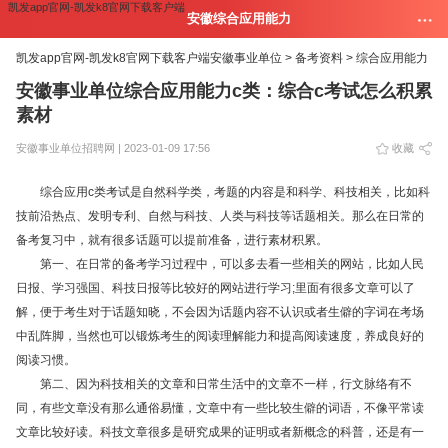
凯发app官网-凯发k8官网下载客户端
安徽综合应用能力
凯发app官网-凯发k8官网下载客户端
安徽事业单位 >
备考资料 >
综合应用能力
安徽事业单位综合应用能力c类：综合c考试怎么积累
素材
安徽事业单位招聘网 | 2023-01-09 17:56
收藏
综合应用c类考试是自然科学类，考题的内容是和科学、科技相关，比如科
技前沿热点、发明专利、自然与科技、人类与科技等话题相关。那么在日常的
备考复习中，就有很多话题可以提前准备，进行素材积累。
第一、在日常的备考学习过程中，可以多去看一些相关的网站，比如人民
日报、学习强国、科技日报等比较好的网站进行学习;里面有很多文章可以了
解，便于考生对于话题知晓，不会因为话题内容不认识或者生僻的字词在考场
中乱阵脚，当然也可以锻炼考生的阅读理解能力和提高阅读速度，养成良好的
阅读习惯。
第二、因为科技相关的文章和日常生活中的文章不一样，行文脉络有不
同，有些文章没有那么通俗易懂，文章中有一些比较生僻的词语，不像平常读
文章比较好读。科技文章很多是研究成果的证明或者新概念的科普，还是有一