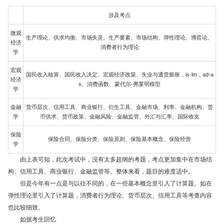
涉及考点
微观
生产理论、供求均衡、市场失灵、生产要素、市场结构、弹性理论、博弈论、
经济
消费者行为理论
学
宏观
国民收入核算、国民收入决定、宏观经济政策、失业与通货膨胀，is-lm，ad-a
经济
s、消费函数、蒙代尔-弗莱明模型
学
金融
货币层次、信用工具、商业银行、衍生工具、金融市场、利率、金融机构、货
学
币供求、货币政策、金融风险、金融监管、外汇与汇率、国际收支
保险
保险合同、保险分类、保险原则、保险基本概念、保险经营
学
由上表可知，此次考试中，没有太多超纲的考题，考点更加集中在市场结
构、信用工具、商业银行、金融监管等。整体来看，题目的难度适中。
但是今年有一点是与以往不同的，在一些基本概念里引入了计算题。如在
弹性理论里引入了计算题，消费者行为理论、货币层次、信用工具等考查内容
也比较细致。
如据考生回忆