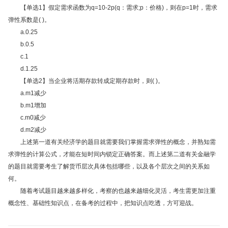
【单选1】假定需求函数为q=10-2p(q：需求;p：价格)，则在p=1时，需求
弹性系数是( )。
a.0.25
b.0.5
c.1
d.1.25
【单选2】当企业将活期存款转成定期存款时，则( )。
a.m1减少
b.m1增加
c.m0减少
d.m2减少
上述第一道有关经济学的题目就需要我们掌握需求弹性的概念，并熟知需
求弹性的计算公式，才能在短时间内锁定正确答案。而上述第二道有关金融学
的题目就需要考生了解货币层次具体包括哪些，以及各个层次之间的关系如
何。
随着考试题目越来越多样化，考察的也越来越细化灵活，考生需更加注重
概念性、基础性知识点，在备考的过程中，把知识点吃透，方可迎战。