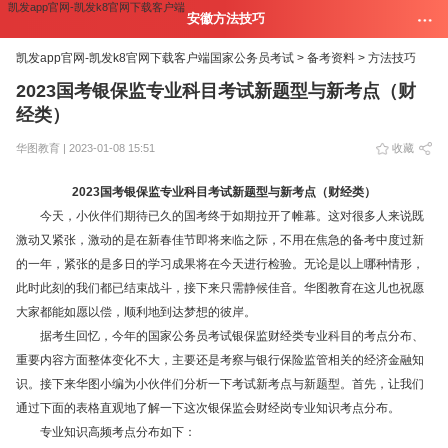
凯发app官网-凯发k8官网下载客户端
安徽方法技巧
凯发app官网-凯发k8官网下载客户端
国家公务员考试 >
备考资料 >
方法技巧
2023国考银保监专业科目考试新题型与新考点（财
经类）
华图教育 | 2023-01-08 15:51
收藏
2023国考银保监专业科目考试新题型与新考点（财经类）
今天，小伙伴们期待已久的国考终于如期拉开了帷幕。这对很多人来说既
激动又紧张，激动的是在新春佳节即将来临之际，不用在焦急的备考中度过新
的一年，紧张的是多日的学习成果将在今天进行检验。无论是以上哪种情形，
此时此刻的我们都已结束战斗，接下来只需静候佳音。华图教育在这儿也祝愿
大家都能如愿以偿，顺利地到达梦想的彼岸。
据考生回忆，今年的国家公务员考试银保监财经类专业科目的考点分布、
重要内容方面整体变化不大，主要还是考察与银行保险监管相关的经济金融知
识。接下来华图小编为小伙伴们分析一下考试新考点与新题型。首先，让我们
通过下面的表格直观地了解一下这次银保监会财经岗专业知识考点分布。
专业知识高频考点分布如下：