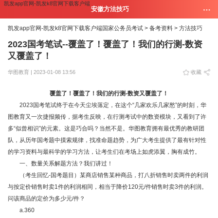
凯发app官网-凯发k8官网下载客户端
安徽方法技巧
凯发app官网-凯发k8官网下载客户端
国家公务员考试 >
备考资料 >
方法技巧
2023国考笔试--覆盖了！覆盖了！我们的行测-数资
又覆盖了！
华图教育 | 2023-01-08 13:56
收藏
覆盖了！覆盖了！我们的行测-数资又覆盖了！
2023国考笔试终于在今天尘埃落定，在这个“几家欢乐几家愁”的时刻，华
图教育又一次捷报频传，据考生反映，在行测考试中的数资模块，又看到了许
多“似曾相识”的元素。这是巧合吗？当然不是。华图教育拥有最优秀的教研团
队，从历年国考题中摸索规律，找准命题趋势，为广大考生提供了最有针对性
的学习资料与最科学的学习方法，让考生们在考场上如虎添翼，胸有成竹。
一、数量关系解题方法？我们讲过！
（考生回忆-国考题目）某商店销售某种商品，打八折销售时卖两件的利润
与按定价销售时卖1件的利润相同，相当于降价120元/件销售时卖3件的利润。
问该商品的定价为多少元/件？
a.360