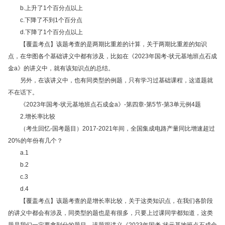
b.上升了1个百分点以上
c.下降了不到1个百分点
d.下降了1个百分点以上
【覆盖考点】该题考查的是两期比重差的计算，关于两期比重差的知识
点，在华图各个基础讲义中都有涉及，比如在《2023年国考-状元基地班点石成
金a》的讲义中，就有该知识点的总结。
另外，在该讲义中，也有同类型的例题，只有学习过基础课程，这道题就
不在话下。
《
2023
年国考
-
状元基地班点石成金
a
》
-
第四章
-
第
5
节
-
第
3
单元例
4
题
2.增长率比较
（考生回忆-国考题目）2017-2021年间，全国集成电路产量同比增速超过
20%的年份有几个？
a.1
b.2
c.3
d.4
【覆盖考点】该题考查的是增长率比较，关于这类知识点，在我们各阶段
的讲义中都会有涉及，同类型的题也是有很多，只要上过课同学都知道，这类