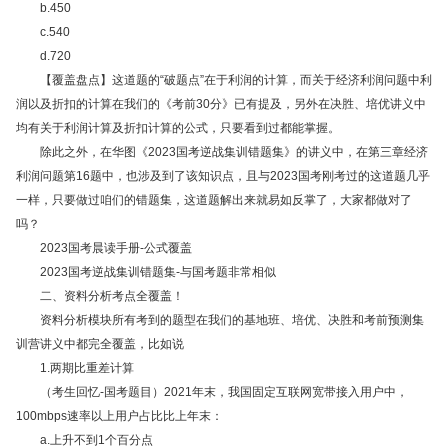
b.450
c.540
d.720
【覆盖盘点】这道题的“破题点”在于利润的计算，而关于经济利润问题中利
润以及折扣的计算在我们的《考前30分》已有提及，另外在决胜、培优讲义中
均有关于利润计算及折扣计算的公式，只要看到过都能掌握。
除此之外，在华图《2023国考逆战集训错题集》的讲义中，在第三章经济
利润问题第16题中，也涉及到了该知识点，且与2023国考刚考过的这道题几乎
一样，只要做过咱们的错题集，这道题解出来就易如反掌了，大家都做对了
吗？
2023
国考晨读手册
-
公式覆盖
2023
国考逆战集训错题集
-
与国考题非常相似
二、资料分析考点全覆盖！
资料分析模块所有考到的题型在我们的基地班、培优、决胜和考前预测集
训营讲义中都完全覆盖，比如说
1.
两期比重差计算
（考生回忆-国考题目）2021年末，我国固定互联网宽带接入用户中，
100mbps速率以上用户占比比上年末：
a.上升不到1个百分点