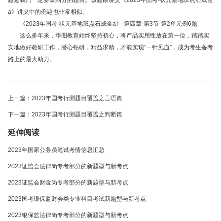
题是我们一定要拿到分的题目。该题跟讲义
《
2023
年国考
-
状元基地班点石成金
a
》
讲义中的例题也非常相似。
《
2023
年国考
-
状元基地班点石成金
a
》
-
第四章
-
第
3
节
-
第
2
单元例
6
题
这么多年来，华图教育始终坚持初心，将产品实用性放在第一位，踏踏实
实地做好教研工作，潜心钻研，精益求精，才能实现“一针见血”，成为考生备考
路上的最大助力。
上一篇：2023年国考行测题目覆盖之言语篇
下一篇：2023年国考行测题目覆盖之判断篇
延伸阅读
2023年国家公务员笔试考情信息汇总
2023证监会法律岗专考部分的新题型与新考点
2023证监会财金岗专考部分的新题型与新考点
2023国考银保监财会类专业科目考试新题型与新考点
2023银保监法律岗专考部分的新题型与新考点