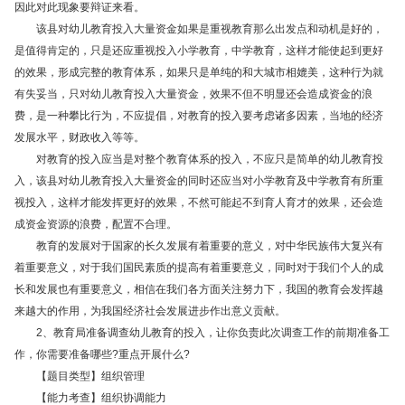
因此对此现象要辩证来看。
该县对幼儿教育投入大量资金如果是重视教育那么出发点和动机是好的，
是值得肯定的，只是还应重视投入小学教育，中学教育，这样才能使起到更好
的效果，形成完整的教育体系，如果只是单纯的和大城市相媲美，这种行为就
有失妥当，只对幼儿教育投入大量资金，效果不但不明显还会造成资金的浪
费，是一种攀比行为，不应提倡，对教育的投入要考虑诸多因素，当地的经济
发展水平，财政收入等等。
对教育的投入应当是对整个教育体系的投入，不应只是简单的幼儿教育投
入，该县对幼儿教育投入大量资金的同时还应当对小学教育及中学教育有所重
视投入，这样才能发挥更好的效果，不然可能起不到育人育才的效果，还会造
成资金资源的浪费，配置不合理。
教育的发展对于国家的长久发展有着重要的意义，对中华民族伟大复兴有
着重要意义，对于我们国民素质的提高有着重要意义，同时对于我们个人的成
长和发展也有重要意义，相信在我们各方面关注努力下，我国的教育会发挥越
来越大的作用，为我国经济社会发展进步作出意义贡献。
2、教育局准备调查幼儿教育的投入，让你负责此次调查工作的前期准备工
作，你需要准备哪些?重点开展什么?
【题目类型】组织管理
【能力考查】组织协调能力