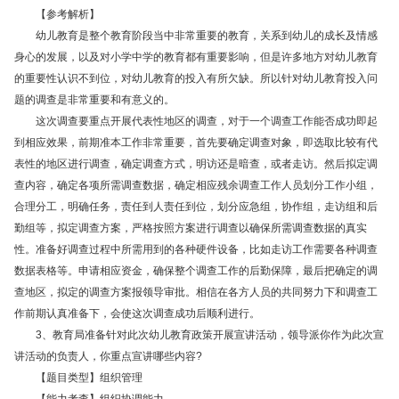
【参考解析】
幼儿教育是整个教育阶段当中非常重要的教育，关系到幼儿的成长及情感
身心的发展，以及对小学中学的教育都有重要影响，但是许多地方对幼儿教育
的重要性认识不到位，对幼儿教育的投入有所欠缺。所以针对幼儿教育投入问
题的调查是非常重要和有意义的。
这次调查要重点开展代表性地区的调查，对于一个调查工作能否成功即起
到相应效果，前期准本工作非常重要，首先要确定调查对象，即选取比较有代
表性的地区进行调查，确定调查方式，明访还是暗查，或者走访。然后拟定调
查内容，确定各项所需调查数据，确定相应残余调查工作人员划分工作小组，
合理分工，明确任务，责任到人责任到位，划分应急组，协作组，走访组和后
勤组等，拟定调查方案，严格按照方案进行调查以确保所需调查数据的真实
性。准备好调查过程中所需用到的各种硬件设备，比如走访工作需要各种调查
数据表格等。申请相应资金，确保整个调查工作的后勤保障，最后把确定的调
查地区，拟定的调查方案报领导审批。相信在各方人员的共同努力下和调查工
作前期认真准备下，会使这次调查成功后顺利进行。
3、教育局准备针对此次幼儿教育政策开展宣讲活动，领导派你作为此次宣
讲活动的负责人，你重点宣讲哪些内容?
【题目类型】组织管理