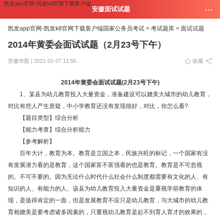
凯发app官网-凯发k8官网下载客户端
安徽面试试题
凯发app官网-凯发k8官网下载客户端
国家公务员考试 >
考试题库 >
面试试题
2014年黄委会面试试题（2月23号下午）
安徽华图 | 2021-01-07 11:56
收藏
2014年黄委会面试试题(2月23号下午)
1、某县为幼儿教育投入大量资金，准备建设可以媲美大城市的幼儿教育，
对比有些人产生质疑，中小学教育还没有发现很好，对比，你怎么看?
【题目类型】综合分析
【能力考查】综合分析能力
【参考解析】
百年大计，教育为本。教育是立国之本，民族兴旺的标记，一个国家有没
有发展潜力看的是教育，这个国家富不富强看的也是教育。教育是不可忽视
的。不可不要的。因为无论什么时代什么社会什么制度都需要有文化的人、有
知识的人、有能力的人。该县为幼儿教育投入大量资金是重视学前教育的体
现，是值得肯定的一面，但是发展教育不应只是幼儿教育，与大城市的幼儿教
育相媲美是要考虑诸多因素的，只重视幼儿教育是起不到育人育才的效果的，