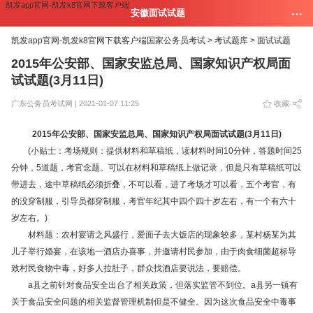
凯发app官网-凯发k8官网下载客户端
安徽面试试题
凯发app官网-凯发k8官网下载客户端
国家公务员考试 >
考试题库 >
面试试题
2015年公安部、国家安监总局、国家知识产权局面
试试题(3月11日)
广东公务员考试网 | 2021-01-07 11:25
收藏
2015年公安部、国家安监总局、国家知识产权局面试试题(3月11日)
(小贴士：考场规则：提供材料和草稿纸，读材料时间10分钟，答题时间25
分钟，5道题，考官念题。可以在材料和草稿纸上做记录，但是只有草稿纸可以
带进去，途中草稿纸必须折叠，不可以看，进了考场才可以看，五个考官，有
的没穿制服，引导员都穿制服，考官年纪其中四个四十岁左右，有一个有六十
岁左右。)
材料题：农村宴请之风盛行，爱面子去大饭店的现象较多，某村杨某为其
儿子举行婚宴，在该地一酒店办喜事，并邀请村民参加，由于肉食细菌超标导
致村民食物中毒，好多人拉肚子，群众找酒店要说法，要赔偿。
a县之前针对食品安全出台了相关政策，但落实监管不到位。a县另一镇有
关于食品安全问题的相关监督管理机制但是不健全。因为这次食品安全中毒事