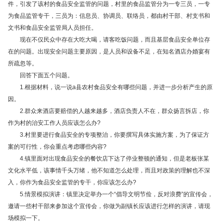
件，引发了该村的食品安全监管的问题，村里的食品监管分为一专三员，一专
为食品监管专干，三员为：信息员、协调员、联络员，都由村干部、村支书和
文书和食品安全监管局人员担任。
现在不仅民众中存在大吃大喝，请客吃饭问题，而且基层食品安全单位存
在的问题。出现安全问题主要原因，是人员和设备不足，在知名酒店办婚宴有
所疏忽等。
回答下面五个问题。
1.根据材料，说一说a县农村食品安全有哪些问题，并进一步分析产生的原
因。
2.群众来酒店要赔偿的人越来越多，酒店负责人不在，群众扬言拆店，你
作为村的治安工作人员应该怎么办?
3.村里要进行食品安全的专项整治，你要撰写具体实施方案，为了保证方
案的可行性，你会重点考虑哪些内容?
4.镇里面对出现食品安全的餐饮店下达了停业整顿的通知，但是老板张某
文化水平低，该事情千头万绪，他不知道怎么处理，而且对政策的理解也不深
入，你作为食品安全监管的专干，你应该怎么办?
5.情景模拟演讲：镇里决定举办一个“倡导文明节俭，反对浪费”的宣传会，
邀请一些村干部来参加这个宣传会，你做为副镇长应该进行怎样的演讲，请现
场模拟一下。