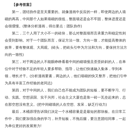
【参考答案】
第一，团结协作是至关重要的。就像漫画中反应的一样，即使两边的人墙
砌的再高，中间那个人如果墙砌的很低，整面墙还是会不牢固，整体进度还是
会很缓慢。(整体分析漫画，得出要点：团队协作)
第二，三个人用了大小不一的砖块，那么对整面墙而言承重力和稳定性则
会受到影响。对于一个团队而言，保证方法一致、方向一致，才能提高整体的
效率，要有整体观、大局观。(砖头，把砖头引申为方法和方向，要保持方法方
向的一致性)
第三，对于两边的人不能眼睁睁看着中间的砌墙慢且歪歪斜斜的人，在单
位中对于经验不足的年轻人要多帮助、指导，让他们快速融入集体，学到本
领，增长才干。(分析漫画要素，两边的人，他们墙砌的快又整齐，把他们引申
为具有丰富工作经验的老同志)
第四，对于中间的人，我们自己也不能成为团队的短板，要不断学习、行
动、实践。空想误国、实干兴邦，社会主义大厦也是靠一砖一瓦垒起来的，总
在那空想没有意义。(把中间砌墙的人在空想、发呆，缺乏行动力)
最后，木桶原理告诉我们决定一个水桶容量是是最短的那块板。在日常工
作中，我们要加强自身的学习，补齐短板，不拖后腿，要注意团结同事，一起
为单位更好的发展努力!