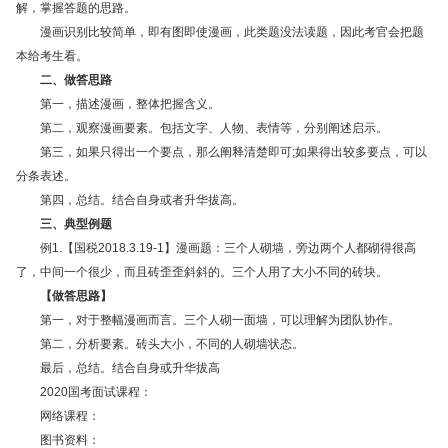
解，掌握答题的思路。
漫画识别比较简单，即有图即使漫画，此类题没法读题，因此考官会把题
本给考生看。
二、做答思路
第一，描述漫画，整体把握含义。
第二，观察漫画要素。包括文字、人物、表情等，分别阐述启示。
第三，如果只得出一个要点，那么阐释清楚即可;如果得出较多要点，可以
分条表述。
第四，总结。结合自身或者升华拔高。
三、典型例题
例1.【国税2018.3.19-1】漫画题：三个人砌墙，旁边两个人都砌得很高
了，中间一个很少，而且砖歪歪斜斜的。三个人用了大小不同的砖块。
【做答思路】
第一，对于整幅漫画而言。三个人砌一面墙，可以理解为团队协作。
第二，分析要素。砖头大小，不同的人砌墙状态。
最后，总结。结合自身或升华拔高
2020国考面试课程：
网络课程：
图书资料：